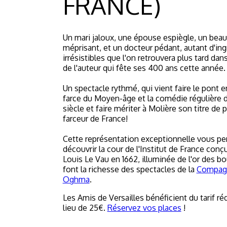
FRANCE)
Un mari jaloux, une épouse espiègle, un bea
méprisant, et un docteur pédant, autant d'ing
irrésistibles que l'on retrouvera plus tard dan
de l'auteur qui fête ses 400 ans cette année.
Un spectacle rythmé, qui vient faire le pont e
farce du Moyen-âge et la comédie régulière 
siècle et faire mériter à Molière son titre de 
farceur de France!
Cette représentation exceptionnelle vous pe
découvrir la cour de l'Institut de France conç
Louis Le Vau en 1662, illuminée de l'or des b
font la richesse des spectacles de la
Compag
Oghma
.
Les Amis de Versailles bénéficient du tarif ré
lieu de 25€.
Réservez vos places
!