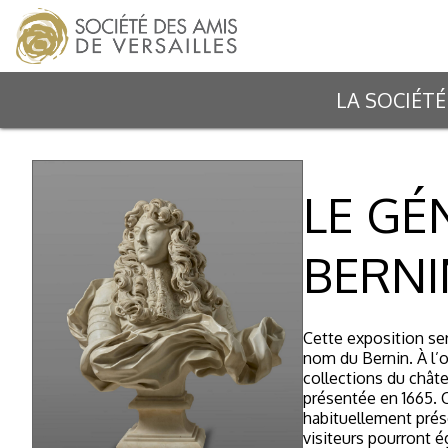
LA SOCIÉTÉ
LE GÉN
BERNI
Cette exposition se
nom du Bernin. À l’
collections du châte
présentée en 1665. C
habituellement prése
visiteurs pourront é