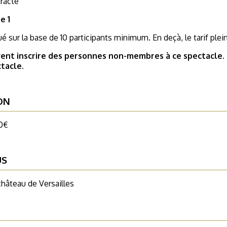
tracte
ie 1
ué sur la base de 10 participants minimum. En deçà, le tarif ple
nt inscrire des personnes non-membres à ce spectacle. Le
ctacle.
ON
0€
US
château de Versailles