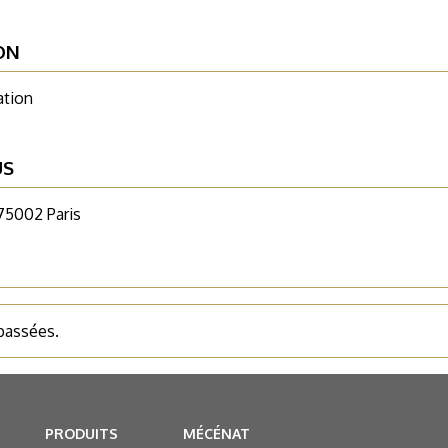
ON
ation
US
 75002 Paris
 passées.
PRODUITS
MÉCÉNAT