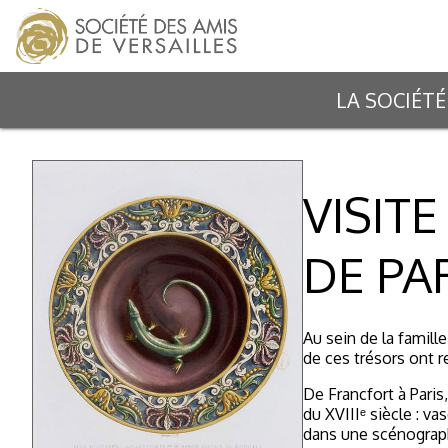
LA SOCIÉTÉ
VISIT
DE PAR
Au sein de la famill
de ces trésors ont r
De Francfort à Paris
du XVIIIᵉ siècle : v
dans une scénograph