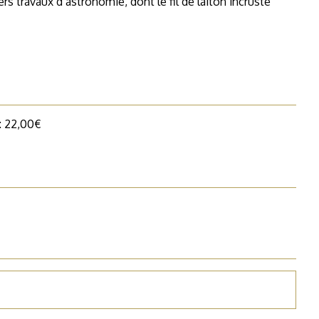
ers travaux d’astronomie, dont le fil de laiton incrusté
 : 22,00€