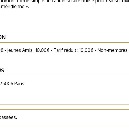
gnomon, forme simple de cadran solaire utilisé pour réaliser div
« méridienne ».
ON
€ - Jeunes Amis : 10,00€ - Tarif réduit : 10,00€ - Non-membres
US
 75006 Paris
 passées.