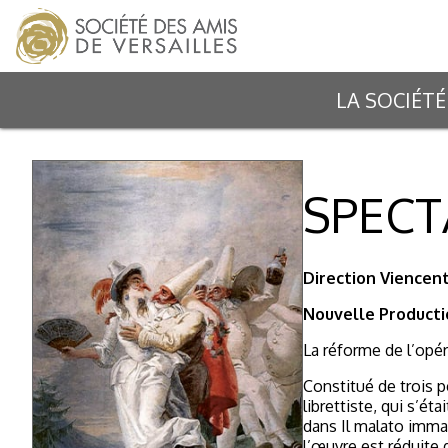
LA SOCIÉTÉ
SPECTA
Direction Viencen
Nouvelle Product
La réforme de l’opéra
Constitué de trois p
librettiste, qui s’ét
dans
Il malato imma
l’œuvre est réduite 