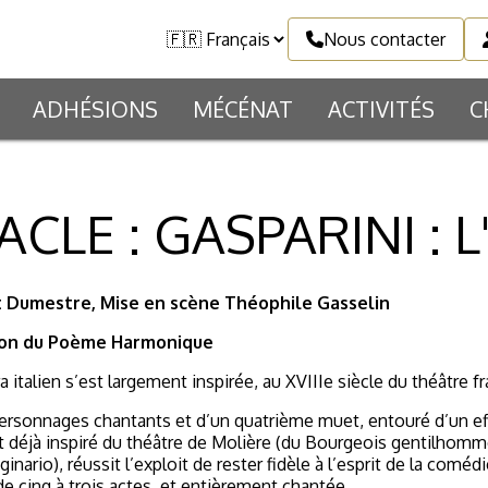
Nous contacter
ADHÉSIONS
MÉCÉNAT
ACTIVITÉS
C
CLE : GASPARINI : 
t Dumestre, Mise en scène Théophile Gasselin
ion du Poème Harmonique
 italien s’est largement inspirée, au XVIII
e
siècle du théâtre f
ersonnages chantants et d’un quatrième muet, entouré d’un eff
ait déjà inspiré du théâtre de Molière (du
Bourgeois gentilhomm
ginario
), réussit l’exploit de rester fidèle à l’esprit de la com
de cinq à trois actes, et entièrement chantée.