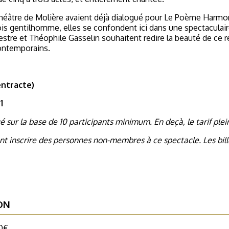
théâtre de Molière avaient déjà dialogué pour Le Poème Harmo
is gentilhomme, elles se confondent ici dans une spectaculaire 
tre et Théophile Gasselin souhaitent redire la beauté de ce ré
ontemporains.
entracte)
1
é sur la base de 10 participants minimum. En deçà, le tarif ple
 inscrire des personnes non-membres à ce spectacle. Les bille
ON
0€