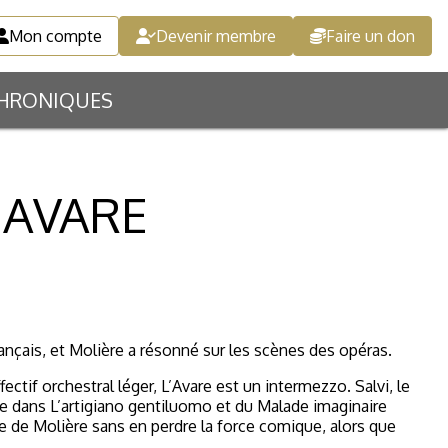
Mon compte
Devenir membre
Faire un don
HRONIQUES
L'AVARE
rançais, et Molière a résonné sur les scènes des opéras.
ectif orchestral léger,
L’Avare
est un intermezzo. Salvi, le
e
dans
L’artigiano gentiluomo
et du
Malade imaginaire
édie de Molière sans en perdre la force comique, alors que