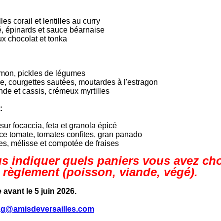
es corail et lentilles au curry
 épinards et sauce béarnaise
ux chocolat et tonka
umon, pickles de légumes
ée, courgettes sautées, moutardes à l'estragon
de et cassis, crémeux myrtilles
:
ur focaccia, feta et granola épicé
ce tomate, tomates confites, gran panado
es, mélisse et compotée de fraises
s indiquer quels paniers vous avez ch
e règlement (poisson, viande, végé).
avant le 5 juin 2026.
ag@amisdeversailles.com