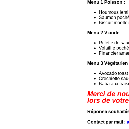
Menu 1 Poisson
:
Houmous lentill
Saumon poché,
Biscuit moelle
Menu 2 Viande
:
Rillette de sa
Volaillle poch
Financier aman
Menu 3 Végétarien
Avocado toast s
Orechiette sau
Baba aux frais
Merci de nou
lors de votr
Réponse souhaitée 
Contact par mail
: