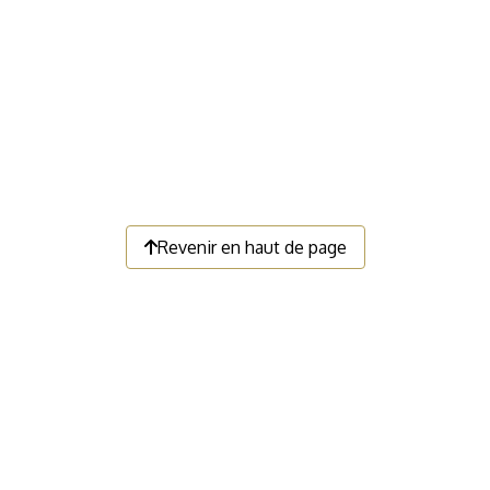
Revenir en haut de page
LIENS UTILES
Faire un don
Devenir membre
Nous contacter