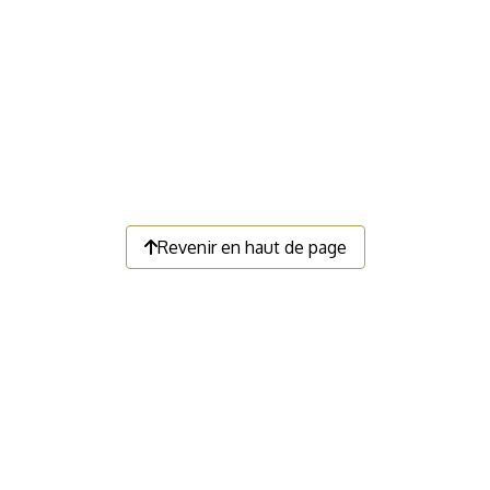
Revenir en haut de page
LIENS UTILES
Faire un don
Devenir membre
Nous contacter