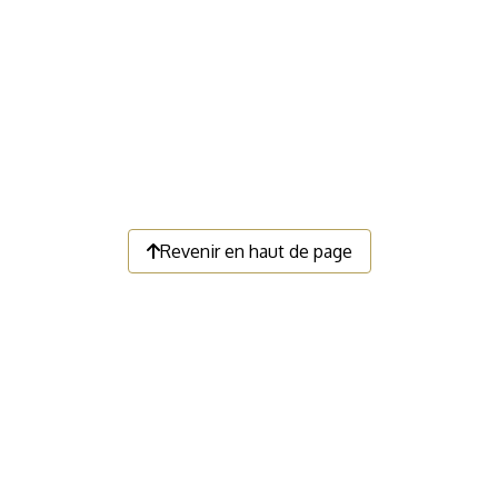
Revenir en haut de page
LIENS UTILES
Faire un don
Devenir membre
Nous contacter