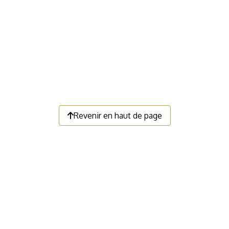
Revenir en haut de page
LIENS UTILES
Faire un don
Devenir membre
Nous contacter