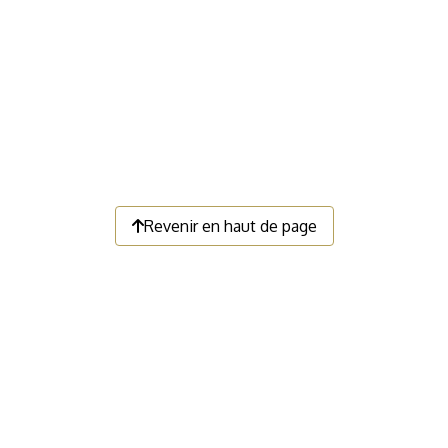
Revenir en haut de page
LIENS UTILES
Faire un don
Devenir membre
Nous contacter