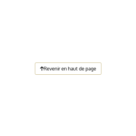
Revenir en haut de page
LIENS UTILES
Faire un don
Devenir membre
Nous contacter