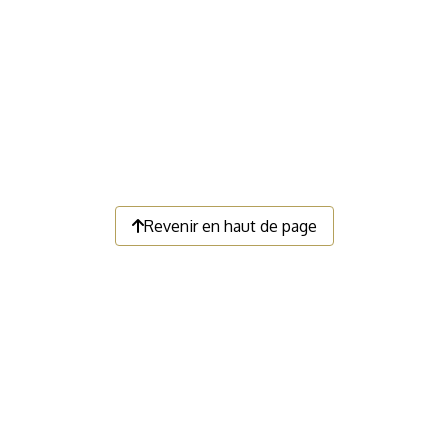
Revenir en haut de page
LIENS UTILES
Faire un don
Devenir membre
Nous contacter